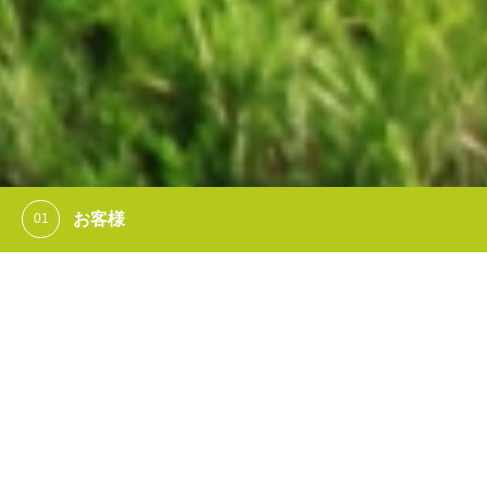
看護師の方
福岡会場の旅程管理研修の日程
2019.03.15
福岡会場の旅程管理研修
2020.04.10
福岡会場の旅程管理研修
2019.12.11
では看護
患者様の旅行を実現するには、旅行に同行くださる看護師
福岡会場の旅程管理研修
2019.10.22
がお客
存在が欠かせません。 弊社では、看護師さんに旅行添乗
福岡会場の旅程管理研修
2019.06.20
を取得していただくサポートを行っております。
福岡会場の旅程管理研修の日程
2019.03.15
Travel × Nurse
福岡会場の旅程管理研修
2020.04.10
旅行 × 看護
詳細を見る